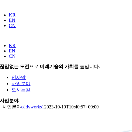
Skip
to
KR
content
EN
CN
KR
EN
CN
끊임없는 도전
으로
미래기술의 가치
를 높입니다.
인사말
사업분야
오시는길
사업분야
사업분야
eddyworks1
2023-10-19T10:40:57+09:00